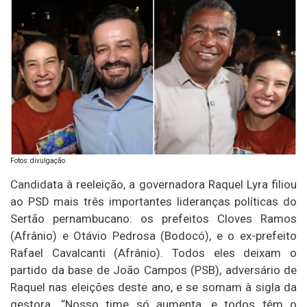
Fotos: divulgação
Candidata à reeleição, a governadora Raquel Lyra filiou
ao PSD mais três importantes lideranças políticas do
Sertão pernambucano: os prefeitos Cloves Ramos
(Afrânio) e Otávio Pedrosa (Bodocó), e o ex-prefeito
Rafael Cavalcanti (Afrânio). Todos eles deixam o
partido da base de João Campos (PSB), adversário de
Raquel nas eleições deste ano, e se somam à sigla da
gestora. “Nosso time só aumenta, e todos têm o