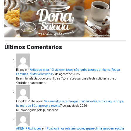
Últimos Comentários
Elizeu
em
Artigo do leitor: ” O vício em jogos não rouba apenas dinheiro. Rouba
Famílias, histórias e vidas”
7 de agosto de 2026
Brasil tá infestado de bets , liga a TV, vai acessar um site de notícias, abre o
YouTube aparece uma…
Eronildo Pinheiro
em
Vazamento em centro gastronômico desperdiça água limpa
há mais de 30 dias e gera revolta
7 de agosto de 2026
Muito obrigado pelo publicação.
ADEMIR Rodrigues
em
Funcionários relatam sobrecarga e clima tenso em escola