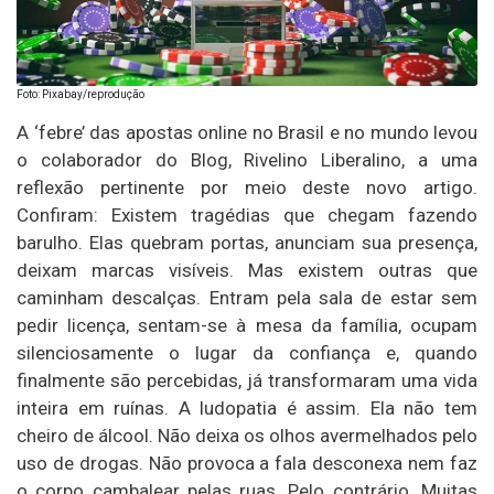
Foto: Pixabay/reprodução
A ‘febre’ das apostas online no Brasil e no mundo levou
o colaborador do Blog, Rivelino Liberalino, a uma
reflexão pertinente por meio deste novo artigo.
Confiram: Existem tragédias que chegam fazendo
barulho. Elas quebram portas, anunciam sua presença,
deixam marcas visíveis. Mas existem outras que
caminham descalças. Entram pela sala de estar sem
pedir licença, sentam-se à mesa da família, ocupam
silenciosamente o lugar da confiança e, quando
finalmente são percebidas, já transformaram uma vida
inteira em ruínas. A ludopatia é assim. Ela não tem
cheiro de álcool. Não deixa os olhos avermelhados pelo
uso de drogas. Não provoca a fala desconexa nem faz
o corpo cambalear pelas ruas. Pelo contrário. Muitas