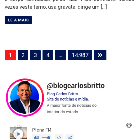
vezes veste terno, usa gravata, dirige um […]
Paginação
1
2
3
4
…
14.987
de
posts