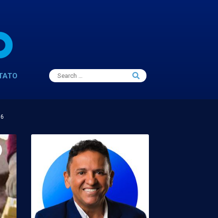
Search
TATO
Search
for: