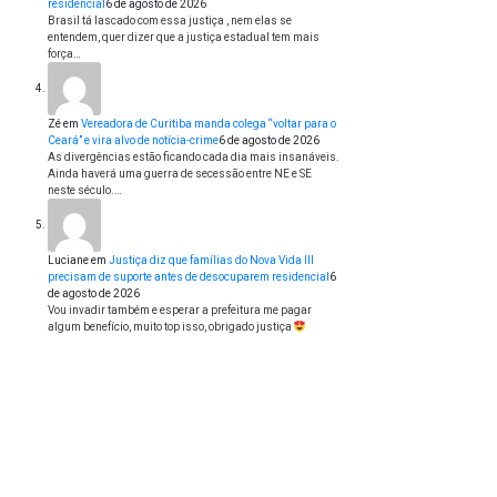
residencial
6 de agosto de 2026
Brasil tá lascado com essa justiça , nem elas se
entendem, quer dizer que a justiça estadual tem mais
força…
Zé
em
Vereadora de Curitiba manda colega “voltar para o
Ceará” e vira alvo de notícia-crime
6 de agosto de 2026
As divergências estão ficando cada dia mais insanáveis.
Ainda haverá uma guerra de secessão entre NE e SE
neste século.…
Luciane
em
Justiça diz que famílias do Nova Vida III
precisam de suporte antes de desocuparem residencial
6
de agosto de 2026
Vou invadir também e esperar a prefeitura me pagar
algum benefício, muito top isso, obrigado justiça