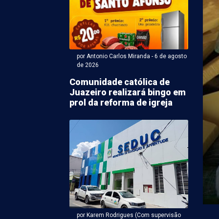
por Antonio Carlos Miranda - 6 de agosto
de 2026
Comunidade católica de
Juazeiro realizará bingo em
ntonio Carlos Miranda - 06 de agosto 2026 às 18:50
prol da reforma de igreja
ato a vice de João
s tem maior
ração de bens em PE
vice-governador de Pernambuco pela Frente Popular,
Republicanos), declarou R$ 3,7 milhões em bens à
por Karem Rodrigues (Com supervisão