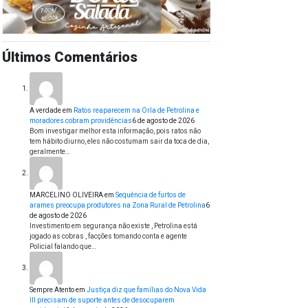
Últimos Comentários
A verdade
em
Ratos reaparecem na Orla de Petrolina e
moradores cobram providências
6 de agosto de 2026
Bom investigar melhor esta informação, pois ratos não
tem hábito diurno, eles não costumam sair da toca de dia,
geralmente…
MARCELINO OLIVEIRA
em
Sequência de furtos de
arames preocupa produtores na Zona Rural de Petrolina
6
de agosto de 2026
Investimento em segurança não existe , Petrolina está
jogado as cobras , facções tomando conta e agente
Policial falando que…
Sempre Atento
em
Justiça diz que famílias do Nova Vida
III precisam de suporte antes de desocuparem