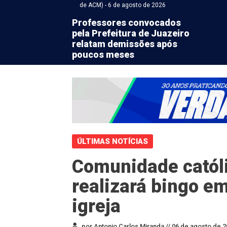
de ACM) - 6 de agosto de 2026
Professores convocados
pela Prefeitura de Juazeiro
relatam demissões após
poucos meses
ÚLTIMAS NOTÍCIAS
Comunidade católi
realizará bingo em
igreja
por Antonio Carlos Miranda //
06 de agosto de 2