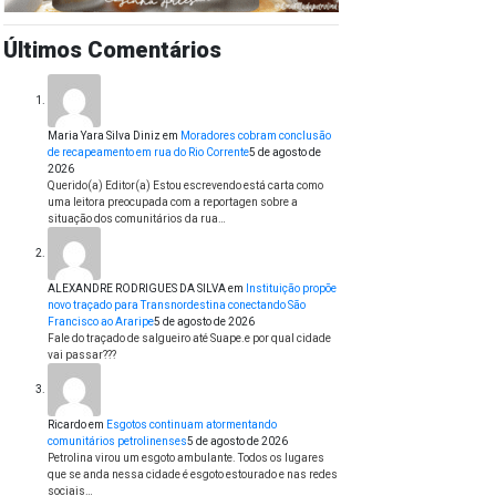
Últimos Comentários
Maria Yara Silva Diniz
em
Moradores cobram conclusão
de recapeamento em rua do Rio Corrente
5 de agosto de
2026
Querido(a) Editor(a) Estou escrevendo está carta como
uma leitora preocupada com a reportagen sobre a
situação dos comunitários da rua…
ALEXANDRE RODRIGUES DA SILVA
em
Instituição propõe
novo traçado para Transnordestina conectando São
Francisco ao Araripe
5 de agosto de 2026
Fale do traçado de salgueiro até Suape.e por qual cidade
vai passar???
Ricardo
em
Esgotos continuam atormentando
comunitários petrolinenses
5 de agosto de 2026
Petrolina virou um esgoto ambulante. Todos os lugares
que se anda nessa cidade é esgoto estourado e nas redes
sociais…