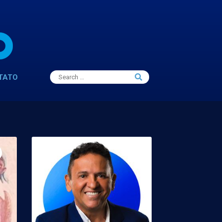
Search
TATO
Search
for: