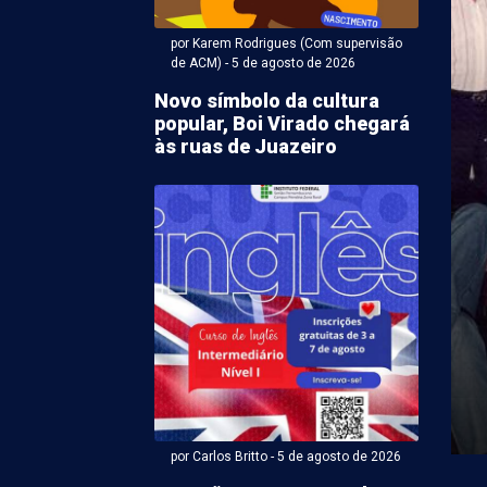
por Karem Rodrigues (Com supervisão
de ACM) - 5 de agosto de 2026
Novo símbolo da cultura
popular, Boi Virado chegará
às ruas de Juazeiro
r Karem Rodrigues (Com supervisão de ACM) - 05 de agosto
notificará
nsáveis por sucatas
reclamação em bairros
zeiro
ção da matéria sobre o acúmulo de sucatas nos
es e Alto da Aliança, em Juazeiro (BA), ...
por Carlos Britto - 5 de agosto de 2026