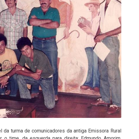
el da turma de comunicadores da antiga Emissora Rural
lar o time, da esquerda para direita: Edmundo Amorim,