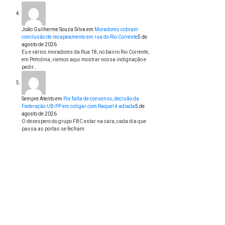
João Guilherme Souza Silva
em
Moradores cobram
conclusão de recapeamento em rua do Rio Corrente
5 de
agosto de 2026
Eu e vários moradores da Rua 18, no bairro Rio Corrente,
em Petrolina, viemos aqui mostrar nossa indignação e
pedir…
Sempre Atento
em
Por falta de consenso, decisão da
Federação UB-PP em coligar com Raquel é adiada
5 de
agosto de 2026
O desespero do grupo FBC estar na cara, cada dia que
passa as portas se fecham.