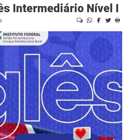
ês Intermediário Nível I
0