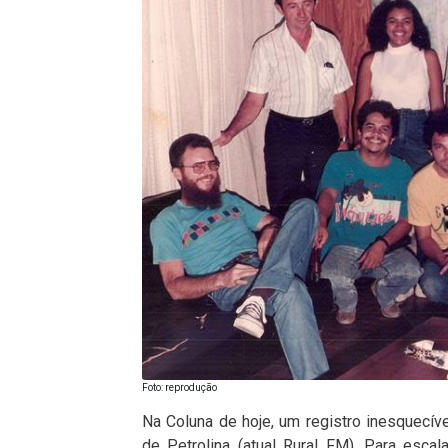
Foto: reprodução
Na Coluna de hoje, um registro inesquecív
de Petrolina (atual Rural FM). Para esca