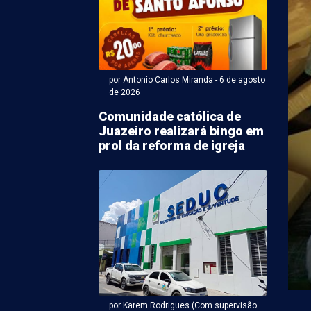
por Antonio Carlos Miranda - 6 de agosto
de 2026
Comunidade católica de
Juazeiro realizará bingo em
ntonio Carlos Miranda - 06 de agosto 2026 às 18:50
prol da reforma de igreja
ato a vice de João
s tem maior
ração de bens em PE
vice-governador de Pernambuco pela Frente Popular,
Republicanos), declarou R$ 3,7 milhões em bens à
por Karem Rodrigues (Com supervisão