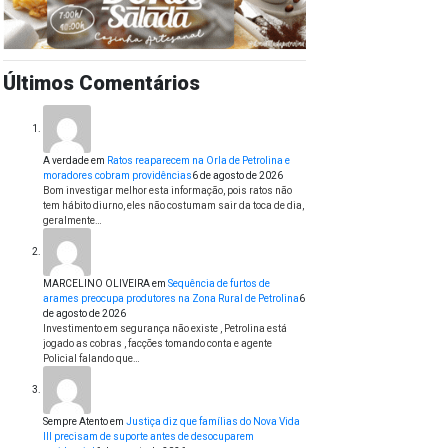
Últimos Comentários
A verdade
em
Ratos reaparecem na Orla de Petrolina e
moradores cobram providências
6 de agosto de 2026
Bom investigar melhor esta informação, pois ratos não
tem hábito diurno, eles não costumam sair da toca de dia,
geralmente…
MARCELINO OLIVEIRA
em
Sequência de furtos de
arames preocupa produtores na Zona Rural de Petrolina
6
de agosto de 2026
Investimento em segurança não existe , Petrolina está
jogado as cobras , facções tomando conta e agente
Policial falando que…
Sempre Atento
em
Justiça diz que famílias do Nova Vida
III precisam de suporte antes de desocuparem