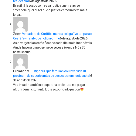
residencial
6 de agosto de 2026
Brasil tá lascado com essa justiça , nem elas se
entendem, quer dizer que a justiça estadual tem mais
força…
Zé
em
Vereadora de Curitiba manda colega “voltar para o
Ceará” e vira alvo de notícia-crime
6 de agosto de 2026
As divergências estão ficando cada dia mais insanáveis.
Ainda haverá uma guerra de secessão entre NE e SE
neste século.…
Luciane
em
Justiça diz que famílias do Nova Vida III
precisam de suporte antes de desocuparem residencial
6
de agosto de 2026
Vou invadir também e esperar a prefeitura me pagar
algum benefício, muito top isso, obrigado justiça