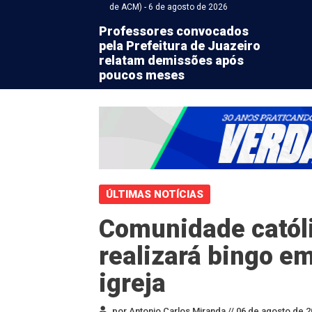
de ACM) - 6 de agosto de 2026
Professores convocados
pela Prefeitura de Juazeiro
relatam demissões após
poucos meses
ÚLTIMAS NOTÍCIAS
Comunidade católi
realizará bingo em
igreja
por Antonio Carlos Miranda //
06 de agosto de 2