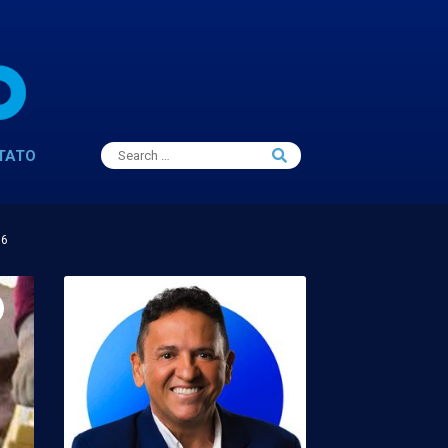
Search
TATO
Search
for:
16