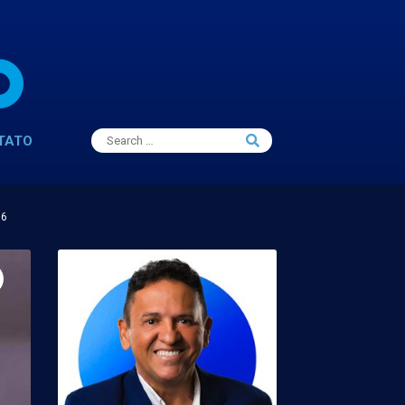
Search
TATO
Search
for:
16