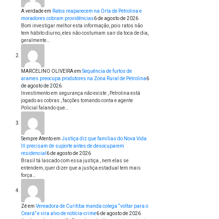
A verdade
em
Ratos reaparecem na Orla de Petrolina e
moradores cobram providências
6 de agosto de 2026
Bom investigar melhor esta informação, pois ratos não
tem hábito diurno, eles não costumam sair da toca de dia,
geralmente…
MARCELINO OLIVEIRA
em
Sequência de furtos de
arames preocupa produtores na Zona Rural de Petrolina
6
de agosto de 2026
Investimento em segurança não existe , Petrolina está
jogado as cobras , facções tomando conta e agente
Policial falando que…
Sempre Atento
em
Justiça diz que famílias do Nova Vida
III precisam de suporte antes de desocuparem
residencial
6 de agosto de 2026
Brasil tá lascado com essa justiça , nem elas se
entendem, quer dizer que a justiça estadual tem mais
força…
Zé
em
Vereadora de Curitiba manda colega “voltar para o
Ceará” e vira alvo de notícia-crime
6 de agosto de 2026