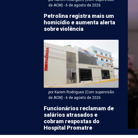
de ACM) - 6 de agosto de 2026
Petrolina registra mais um
homicídio e aumenta alerta
sobre violência
em Rodrigues (Com supervisão de ACM) - 06 de agosto 2026 às
 de dengue aumentam
por Karem Rodrigues (Com supervisão
 em Pernambuco
de ACM) - 6 de agosto de 2026
Funcionários reclamam de
engue continuam em alta em Pernambuco. Entre 4 de
salários atrasados e
agosto de 2026, o ...
cobram respostas do
Hospital Promatre