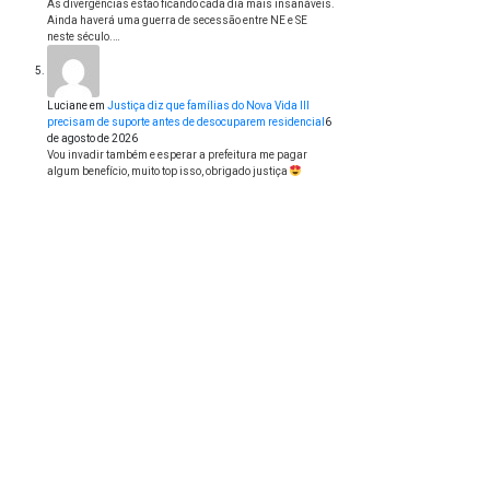
As divergências estão ficando cada dia mais insanáveis.
Ainda haverá uma guerra de secessão entre NE e SE
neste século.…
Luciane
em
Justiça diz que famílias do Nova Vida III
precisam de suporte antes de desocuparem residencial
6
de agosto de 2026
Vou invadir também e esperar a prefeitura me pagar
algum benefício, muito top isso, obrigado justiça