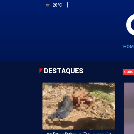
28°C
HOM
DESTAQUES
CORO
por Karem Rodrigues (Com supervisão