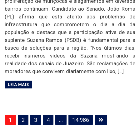
proliferação de muriçocas e alagamentos em diversos
bairros continuam. Candidato ao Senado, João Roma
(PL) afirma que está atento aos problemas de
infraestrutura que comprometem o dia a dia da
população e destaca que a participação ativa de sua
suplente Suzana Ramos (PSDB) é fundamental para a
busca de soluções para a região. “Nos últimos dias,
recebi inúmeros vídeos da Suzana mostrando a
realidade dos canais de Juazeiro. São reclamações de
moradores que convivem diariamente com lixo, […]
Paginação
1
2
3
4
…
14.986
de
posts