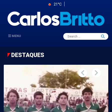
21°C
Search
MENU
Searc
for:
DESTAQUES