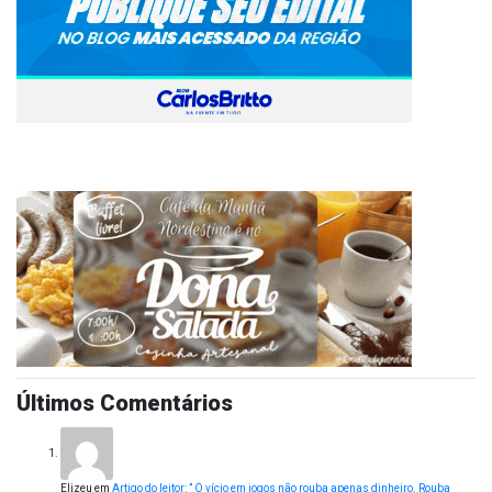
Últimos Comentários
Elizeu
em
Artigo do leitor: ” O vício em jogos não rouba apenas dinheiro. Rouba