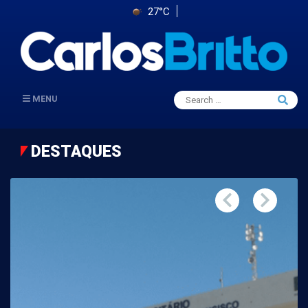
27°C
Search
MENU
Searc
for:
DESTAQUES