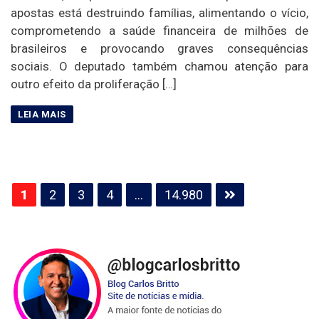
apostas está destruindo famílias, alimentando o vício,
comprometendo a saúde financeira de milhões de
brasileiros e provocando graves consequências
sociais. O deputado também chamou atenção para
outro efeito da proliferação […]
Paginação
1
2
3
4
…
14.980
de
posts