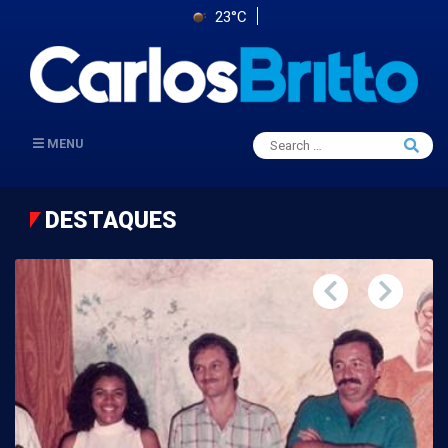
23°C
Search
MENU
Searc
for:
DESTAQUES