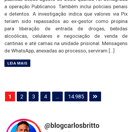
a operação Publicanos. Também inclui policiais penais
e detentos. A investigação indica que valores via Pix
teriam sido repassados ao ex-gestor como propina
para liberação de entrada de drogas, bebidas
alcoólicas, celulares e negociação de venda de
cantinas e até camas na unidade prisional. Mensagens
de WhatsApp, anexadas ao processo, serviram […]
Paginação
1
2
3
4
…
14.985
de
posts