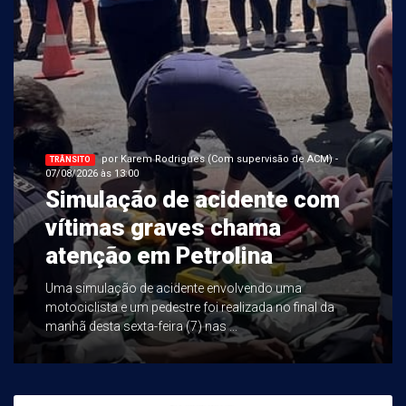
por Karem Rodrigues (Com supervisão de ACM) -
TRÂNSITO
07/08/2026 às 13:00
Simulação de acidente com
vítimas graves chama
atenção em Petrolina
Uma simulação de acidente envolvendo uma
motociclista e um pedestre foi realizada no final da
manhã desta sexta-feira (7) nas ...