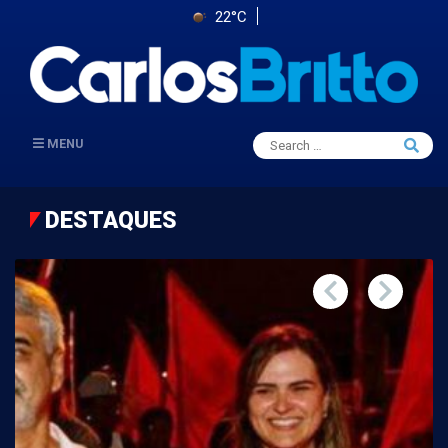
22°C
Search
MENU
Searc
for:
DESTAQUES