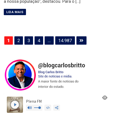
a nossa população“, destacou. Para o […]
Paginação
1
2
3
4
…
14.987
de
posts