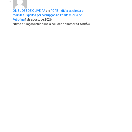
ONE JOSE DE OLIVEIRA
em
PCPE indicia ex-diretor e
mais 8 suspeitos por corrupção na Penitenciária de
Petrolina
7 de agosto de 2026
Numa situação como essa a solução é chamar o LADRÃO