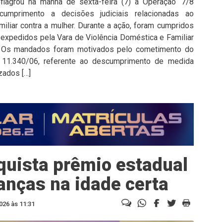
deflagrou na manhã de sexta-feira (7) a Operação ‘7/8
cumprimento a decisões judiciais relacionadas ao
iliar contra a mulher. Durante a ação, foram cumpridos
 expedidos pela Vara de Violência Doméstica e Familiar
a. Os mandados foram motivados pelo cometimento do
º 11.340/06, referente ao descumprimento de medida
zados […]
quista prêmio estadual
ianças na idade certa
026 às 11:31