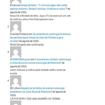
Elizeu
em
Artigo do leitor: ” O vício em jogos não rouba
apenas dinheiro. Rouba Famílias, histórias e vidas”
7 de
agosto de 2026
Brasil tá infestado de bets , liga a TV, vai acessar um site
de notícias, abre o YouTube aparece uma…
Eronildo Pinheiro
em
Vazamento em centro gastronômico
desperdiça água limpa há mais de 30 dias e gera
revolta
7 de agosto de 2026
Muito obrigado pelo publicação.
ADEMIR Rodrigues
em
Funcionários relatam sobrecarga
e clima tenso em escola municipal de Petrolina
7 de
agosto de 2026
vocês colocam a notícia pela metade cadê o nome da
escola
SEI LÁ
em
Sequência de furtos de arames preocupa
produtores na Zona Rural de Petrolina
7 de agosto de
2026
LÁ POR PERTO TEM UMA INVASÃO DE TERRAS......