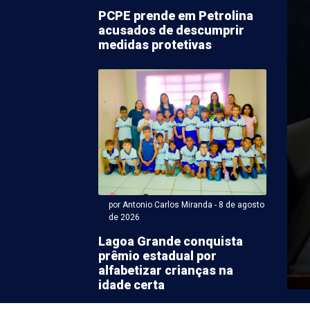
PCPE prende em Petrolina
acusados de descumprir
medidas protetivas
Antonio Carlos Miranda - 08 de agosto 2026 às 08:58
o de céu ensolarado e
e variando de baixa a
por Antonio Carlos Miranda - 8 de agosto
ada em Petrolina
de 2026
Lagoa Grande conquista
ana está começando com expectativa de céu
prêmio estadual por
te sábado (8). A umidade do ar, segundo o ...
alfabetizar crianças na
idade certa