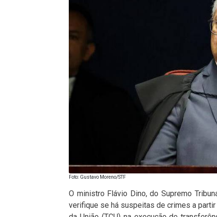
Foto: Gustavo Moreno/STF
O ministro Flávio Dino, do Supremo Tribuna
verifique se há suspeitas de crimes a partir
da União (TCU) na execução de transferên