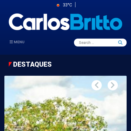
33°C
Search
MENU
Searc
for:
DESTAQUES