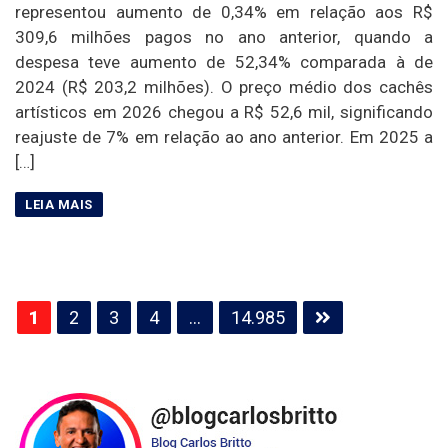
representou aumento de 0,34% em relação aos R$
309,6 milhões pagos no ano anterior, quando a
despesa teve aumento de 52,34% comparada à de
2024 (R$ 203,2 milhões). O preço médio dos cachês
artísticos em 2026 chegou a R$ 52,6 mil, significando
reajuste de 7% em relação ao ano anterior. Em 2025 a
[…]
Paginação
1
2
3
4
…
14.985
de
posts