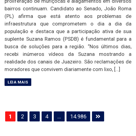
proliferação de muriçocas e alagamentos em diversos
bairros continuam. Candidato ao Senado, João Roma
(PL) afirma que está atento aos problemas de
infraestrutura que comprometem o dia a dia da
população e destaca que a participação ativa de sua
suplente Suzana Ramos (PSDB) é fundamental para a
busca de soluções para a região. “Nos últimos dias,
recebi inúmeros vídeos da Suzana mostrando a
realidade dos canais de Juazeiro. São reclamações de
moradores que convivem diariamente com lixo, […]
Paginação
1
2
3
4
…
14.986
de
posts