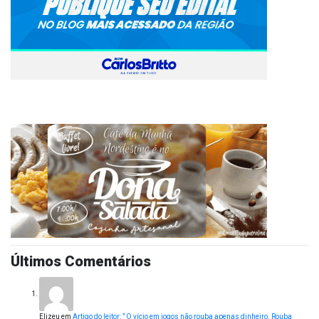
Últimos Comentários
Elizeu
em
Artigo do leitor: ” O vício em jogos não rouba apenas dinheiro. Rouba