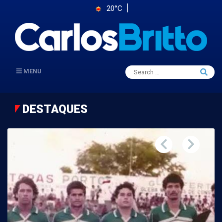
20°C
Search
MENU
Searc
for:
DESTAQUES