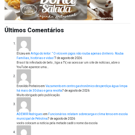
Últimos Comentários
Elizeu
em
Artigo do leitor: ” O vício em jogos não rouba apenas dinheiro. Rouba
Famílias, histórias e vidas”
7 de agosto de 2026
Brasil tá infestado de bets , liga a TV, vai acessar um site de notícias, abre o
YouTube aparece uma…
Eronildo Pinheiro
em
Vazamento em centro gastronômico desperdiça água limpa
há mais de 30 dias e gera revolta
7 de agosto de 2026
Muito obrigado pelo publicação.
ADEMIR Rodrigues
em
Funcionários relatam sobrecarga e clima tenso em escola
municipal de Petrolina
7 de agosto de 2026
vocês colocam a notícia pela metade cadê o nome da escola