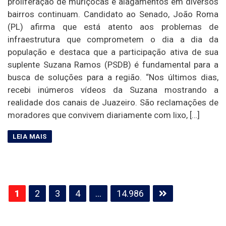
proliferação de muriçocas e alagamentos em diversos
bairros continuam. Candidato ao Senado, João Roma
(PL) afirma que está atento aos problemas de
infraestrutura que comprometem o dia a dia da
população e destaca que a participação ativa de sua
suplente Suzana Ramos (PSDB) é fundamental para a
busca de soluções para a região. “Nos últimos dias,
recebi inúmeros vídeos da Suzana mostrando a
realidade dos canais de Juazeiro. São reclamações de
moradores que convivem diariamente com lixo, […]
Paginação
1
2
3
4
…
14.986
de
posts