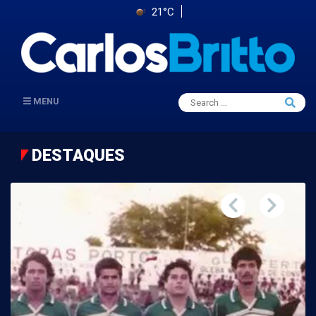
21°C
Search
MENU
Searc
for:
DESTAQUES