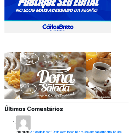
Últimos Comentários
Elizeu
em
Artigo do leitor: ” O vício em jogos não rouba apenas dinheiro. Rouba