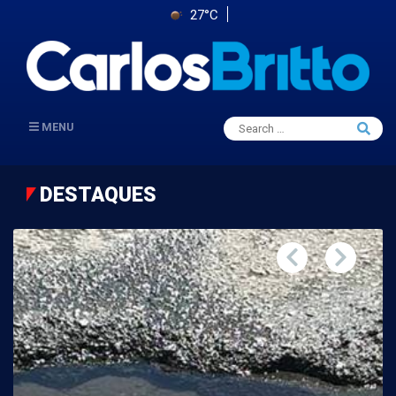
27°C
Search
MENU
Searc
for:
DESTAQUES