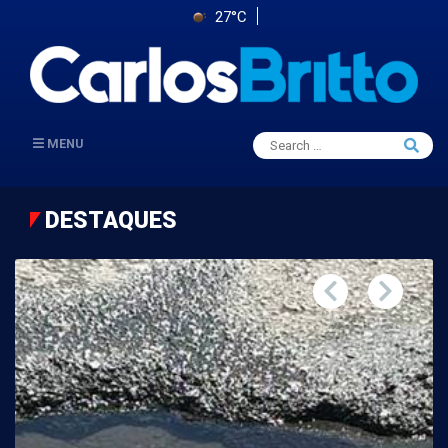
27°C
Search
MENU
Searc
for:
DESTAQUES