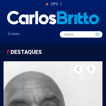
25°C
Search
MENU
Searc
for:
DESTAQUES