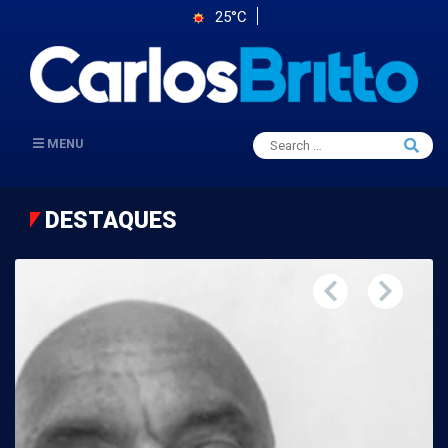
25°C
Search
MENU
Searc
for:
DESTAQUES