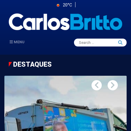
20°C
Search
MENU
Searc
for:
DESTAQUES