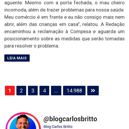
aguente. Mesmo com a porta fechada, o mau cheiro
incomoda, além de trazer problemas para nossa saúde.
Meu comércio é em frente e eu não consigo mais nem
abrir, além das crianças em casa”, relatou. A Redação
encaminhou a reclamação à Compesa e aguarda um
posicionamento sobre as medidas que serão tomadas
para resolver o problema.
Paginação
1
2
3
4
…
14.988
de
posts