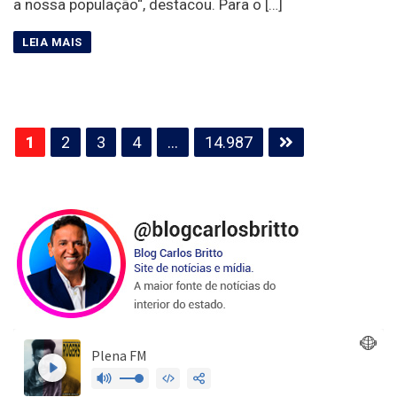
a nossa população“, destacou. Para o […]
Paginação
1
2
3
4
…
14.987
de
posts