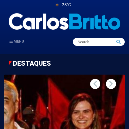
25°C
Search
MENU
Searc
for:
DESTAQUES