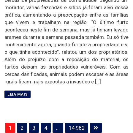
morador, várias fazendas e sítios já foram alvo dessa
prática, aumentando a preocupação entre as famílias
que vivem e trabalham na região. “O último furto
aconteceu neste fim de semana, mas já tinham levado
arames durante a semana passada também. Eu só tive
conhecimento agora, quando fui até a propriedade e vi
o que tinha acontecido”, relatou um dos proprietários.
Além do prejuízo com a reposição do material, os
furtos deixam as propriedades vulneráveis. Com as
cercas danificadas, animais podem escapar e as áreas
rurais ficam mais expostas a invasões e […]
Paginação
1
2
3
4
…
14.982