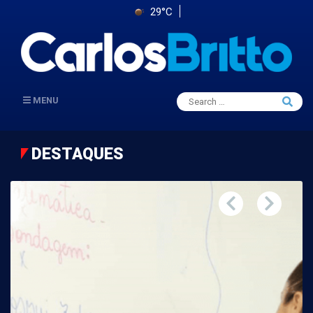
29°C
Search
MENU
Searc
for:
DESTAQUES