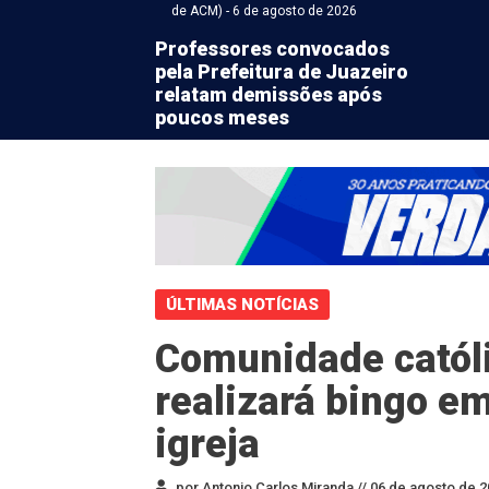
de ACM) - 6 de agosto de 2026
Professores convocados
pela Prefeitura de Juazeiro
relatam demissões após
poucos meses
ÚLTIMAS NOTÍCIAS
Comunidade católi
realizará bingo em
igreja
por Antonio Carlos Miranda //
06 de agosto de 2