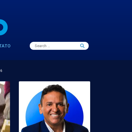
Search
TATO
Search
for:
16