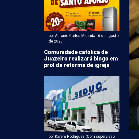
por Antonio Carlos Miranda - 6 de agosto
de 2026
Comunidade católica de
Juazeiro realizará bingo em
ntonio Carlos Miranda - 06 de agosto 2026 às 18:50
prol da reforma de igreja
ato a vice de João
s tem maior
ração de bens em PE
vice-governador de Pernambuco pela Frente Popular,
Republicanos), declarou R$ 3,7 milhões em bens à
por Karem Rodrigues (Com supervisão