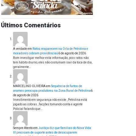
Últimos Comentários
A verdade
em
Ratos reaparecem na Orla de Petrolina e
moradores cobram providências
6 de agosto de 2026
Bom investigar melhor esta informação, pois ratos não
tem hábito diurno, eles não costumam sair da toca de dia,
geralmente…
MARCELINO OLIVEIRA
em
Sequência de furtos de
arames preocupa produtores na Zona Rural de Petrolina
6
de agosto de 2026
Investimento em segurança não existe , Petrolina está
jogado as cobras , facções tomando conta e agente
Policial falando que…
Sempre Atento
em
Justiça diz que famílias do Nova Vida
III precisam de suporte antes de desocuparem