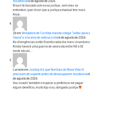
residencial
6 de agosto de 2026
Brasil tá lascado com essa justiça , nem elas se
entendem, quer dizer que a justiça estadual tem mais
força…
Zé
em
Vereadora de Curitiba manda colega “voltar para o
Ceará” e vira alvo de notícia-crime
6 de agosto de 2026
As divergências estão ficando cada dia mais insanáveis.
Ainda haverá uma guerra de secessão entre NE e SE
neste século.…
Luciane
em
Justiça diz que famílias do Nova Vida III
precisam de suporte antes de desocuparem residencial
6
de agosto de 2026
Vou invadir também e esperar a prefeitura me pagar
algum benefício, muito top isso, obrigado justiça