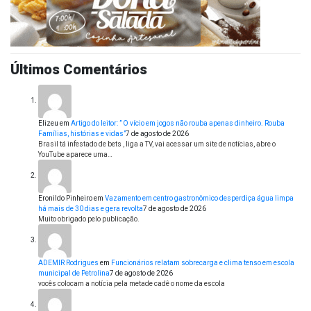
Últimos Comentários
Elizeu
em
Artigo do leitor: ” O vício em jogos não rouba apenas dinheiro. Rouba
Famílias, histórias e vidas”
7 de agosto de 2026
Brasil tá infestado de bets , liga a TV, vai acessar um site de notícias, abre o
YouTube aparece uma…
Eronildo Pinheiro
em
Vazamento em centro gastronômico desperdiça água limpa
há mais de 30 dias e gera revolta
7 de agosto de 2026
Muito obrigado pelo publicação.
ADEMIR Rodrigues
em
Funcionários relatam sobrecarga e clima tenso em escola
municipal de Petrolina
7 de agosto de 2026
vocês colocam a notícia pela metade cadê o nome da escola