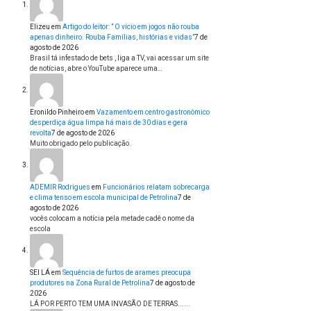
Elizeu
em
Artigo do leitor: ” O vício em jogos não rouba
apenas dinheiro. Rouba Famílias, histórias e vidas”
7 de
agosto de 2026
Brasil tá infestado de bets , liga a TV, vai acessar um site
de notícias, abre o YouTube aparece uma…
Eronildo Pinheiro
em
Vazamento em centro gastronômico
desperdiça água limpa há mais de 30 dias e gera
revolta
7 de agosto de 2026
Muito obrigado pelo publicação.
ADEMIR Rodrigues
em
Funcionários relatam sobrecarga
e clima tenso em escola municipal de Petrolina
7 de
agosto de 2026
vocês colocam a notícia pela metade cadê o nome da
escola
SEI LÁ
em
Sequência de furtos de arames preocupa
produtores na Zona Rural de Petrolina
7 de agosto de
2026
LÁ POR PERTO TEM UMA INVASÃO DE TERRAS......