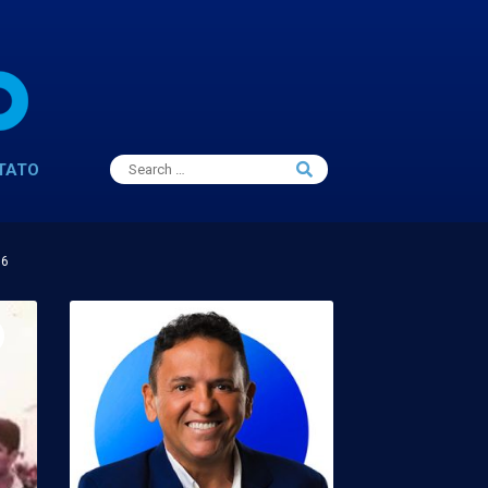
Search
TATO
Search
for:
16