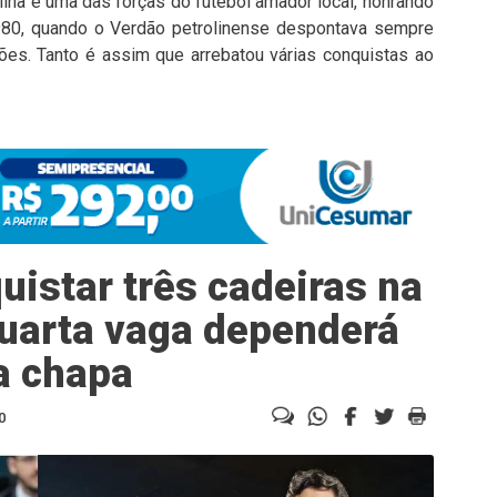
ina é uma das forças do futebol amador local, honrando
 1980, quando o Verdão petrolinense despontava sempre
es. Tanto é assim que arrebatou várias conquistas ao
istar três cadeiras na
uarta vaga dependerá
a chapa
0