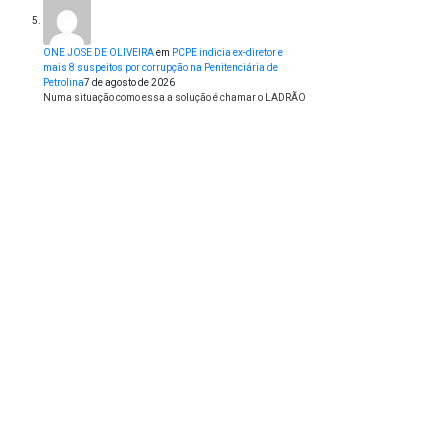
ONE JOSE DE OLIVEIRA
em
PCPE indicia ex-diretor e
mais 8 suspeitos por corrupção na Penitenciária de
Petrolina
7 de agosto de 2026
Numa situação como essa a solução é chamar o LADRÃO