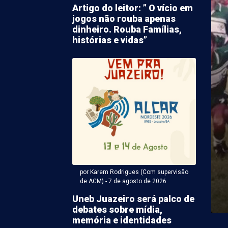
Artigo do leitor: ” O vício em
jogos não rouba apenas
dinheiro. Rouba Famílias,
histórias e vidas”
 Karem Rodrigues (Com supervisão de ACM) - 07 de agosto
o causado por
ento aborrece
ores no Gercino Coelho
por Karem Rodrigues (Com supervisão
ma de vazamento na tubulação de água irrita
de ACM) - 7 de agosto de 2026
etrolina. Desta vez o fato acabou causando o ...
Uneb Juazeiro será palco de
debates sobre mídia,
memória e identidades