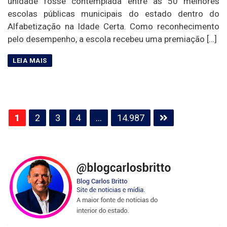
unidade fosse contemplada entre as 50 melhores
escolas públicas municipais do estado dentro do
Alfabetização na Idade Certa. Como reconhecimento
pelo desempenho, a escola recebeu uma premiação […]
Paginação
1
2
3
4
…
14.987
de
posts