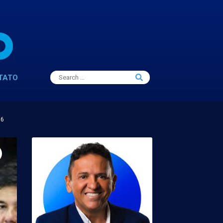
Search
TATO
Search
for:
16