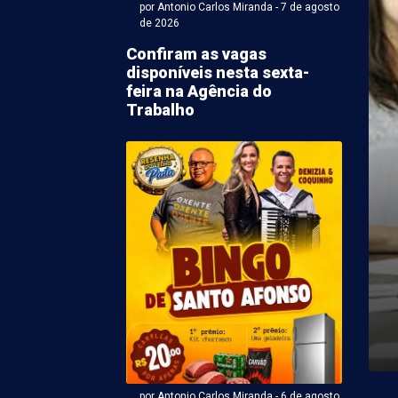
por Antonio Carlos Miranda - 7 de agosto
de 2026
Confiram as vagas
disponíveis nesta sexta-
feira na Agência do
Trabalho
em Rodrigues (Com supervisão de ACM) - 06 de agosto 2026 às
sponde a reclamações
superlotação e
ntes em corredores
es sobre a superlotação no Hospital Universitário
 com pacientes aguardando atendimento e acomodados
a instituição informou ...
por Antonio Carlos Miranda - 6 de agosto