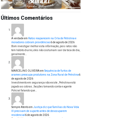
Últimos Comentários
A verdade
em
Ratos reaparecem na Orla de Petrolina e
moradores cobram providências
6 de agosto de 2026
Bom investigar melhor esta informação, pois ratos não
tem hábito diurno, eles não costumam sair da toca de dia,
geralmente…
MARCELINO OLIVEIRA
em
Sequência de furtos de
arames preocupa produtores na Zona Rural de Petrolina
6
de agosto de 2026
Investimento em segurança não existe , Petrolina está
jogado as cobras , facções tomando conta e agente
Policial falando que…
Sempre Atento
em
Justiça diz que famílias do Nova Vida
III precisam de suporte antes de desocuparem
residencial
6 de agosto de 2026