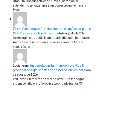
Brasil tá lascado com essa justiça , nem elas se
entendem, quer dizer que a justiça estadual tem mais
força…
Zé
em
Vereadora de Curitiba manda colega “voltar para o
Ceará” e vira alvo de notícia-crime
6 de agosto de 2026
As divergências estão ficando cada dia mais insanáveis.
Ainda haverá uma guerra de secessão entre NE e SE
neste século.…
Luciane
em
Justiça diz que famílias do Nova Vida III
precisam de suporte antes de desocuparem residencial
6
de agosto de 2026
Vou invadir também e esperar a prefeitura me pagar
algum benefício, muito top isso, obrigado justiça