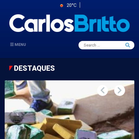
20°C
Search
MENU
Searc
for:
DESTAQUES