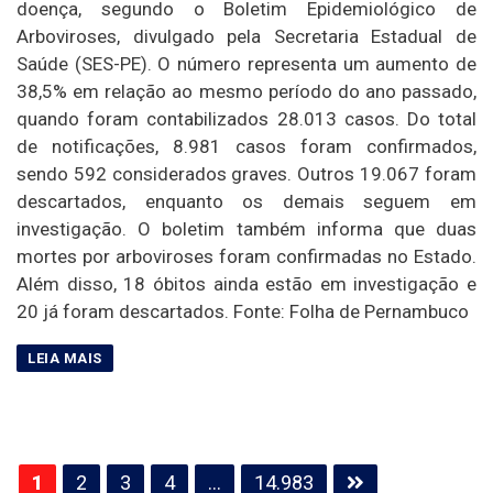
doença, segundo o Boletim Epidemiológico de
Arboviroses, divulgado pela Secretaria Estadual de
Saúde (SES-PE). O número representa um aumento de
38,5% em relação ao mesmo período do ano passado,
quando foram contabilizados 28.013 casos. Do total
de notificações, 8.981 casos foram confirmados,
sendo 592 considerados graves. Outros 19.067 foram
descartados, enquanto os demais seguem em
investigação. O boletim também informa que duas
mortes por arboviroses foram confirmadas no Estado.
Além disso, 18 óbitos ainda estão em investigação e
20 já foram descartados. Fonte: Folha de Pernambuco
Paginação
1
2
3
4
…
14.983