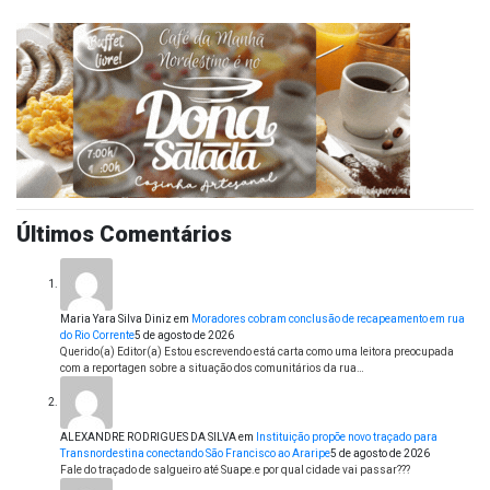
Últimos Comentários
Maria Yara Silva Diniz
em
Moradores cobram conclusão de recapeamento em rua
do Rio Corrente
5 de agosto de 2026
Querido(a) Editor(a) Estou escrevendo está carta como uma leitora preocupada
com a reportagen sobre a situação dos comunitários da rua…
ALEXANDRE RODRIGUES DA SILVA
em
Instituição propõe novo traçado para
Transnordestina conectando São Francisco ao Araripe
5 de agosto de 2026
Fale do traçado de salgueiro até Suape.e por qual cidade vai passar???