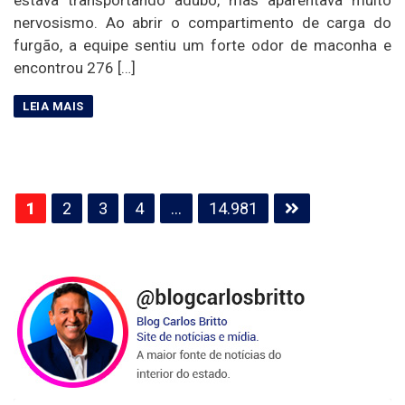
estava transportando adubo, mas aparentava muito
nervosismo. Ao abrir o compartimento de carga do
furgão, a equipe sentiu um forte odor de maconha e
encontrou 276 […]
Paginação
1
2
3
4
…
14.981
de
posts