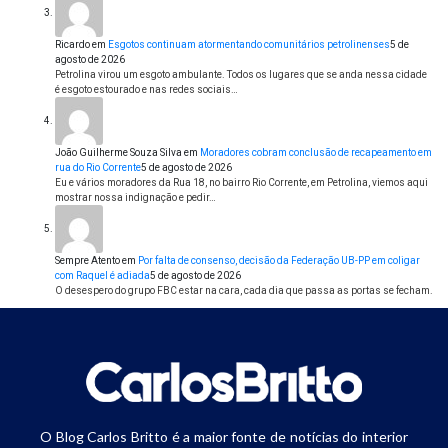
Ricardo
em
Esgotos continuam atormentando comunitários petrolinenses
5 de
agosto de 2026
Petrolina virou um esgoto ambulante. Todos os lugares que se anda nessa cidade
é esgoto estourado e nas redes sociais…
João Guilherme Souza Silva
em
Moradores cobram conclusão de recapeamento em
rua do Rio Corrente
5 de agosto de 2026
Eu e vários moradores da Rua 18, no bairro Rio Corrente, em Petrolina, viemos aqui
mostrar nossa indignação e pedir…
Sempre Atento
em
Por falta de consenso, decisão da Federação UB-PP em coligar
com Raquel é adiada
5 de agosto de 2026
O desespero do grupo FBC estar na cara, cada dia que passa as portas se fecham.
O Blog Carlos Britto é a maior fonte de notícias do interior