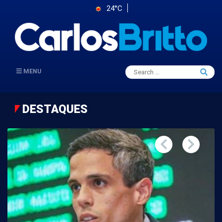
24°C
Search
MENU
Searc
for:
DESTAQUES