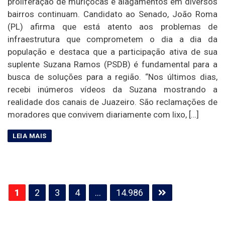
proliferação de muriçocas e alagamentos em diversos
bairros continuam. Candidato ao Senado, João Roma
(PL) afirma que está atento aos problemas de
infraestrutura que comprometem o dia a dia da
população e destaca que a participação ativa de sua
suplente Suzana Ramos (PSDB) é fundamental para a
busca de soluções para a região. “Nos últimos dias,
recebi inúmeros vídeos da Suzana mostrando a
realidade dos canais de Juazeiro. São reclamações de
moradores que convivem diariamente com lixo, […]
Paginação
1
2
3
4
…
14.986
de
posts