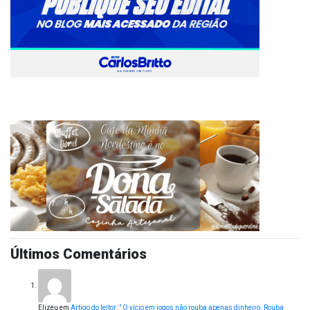
Últimos Comentários
Elizeu
em
Artigo do leitor: ” O vício em jogos não rouba apenas dinheiro. Rouba