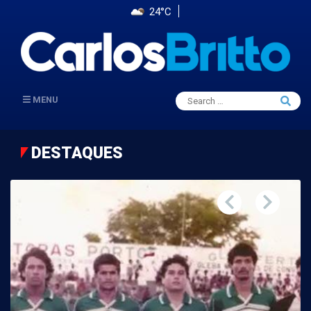
24°C
Search
MENU
Searc
for:
DESTAQUES