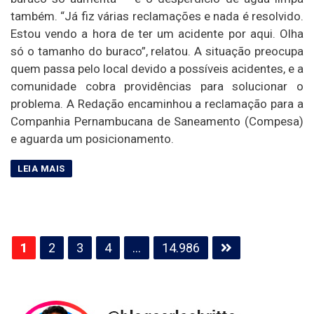
também. “Já fiz várias reclamações e nada é resolvido.
Estou vendo a hora de ter um acidente por aqui. Olha
só o tamanho do buraco”, relatou. A situação preocupa
quem passa pelo local devido a possíveis acidentes, e a
comunidade cobra providências para solucionar o
problema. A Redação encaminhou a reclamação para a
Companhia Pernambucana de Saneamento (Compesa)
e aguarda um posicionamento.
Paginação
1
2
3
4
…
14.986
de
posts