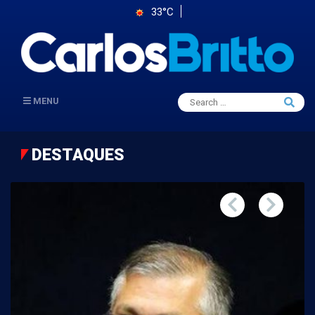
33°C
Search
MENU
Searc
for:
DESTAQUES