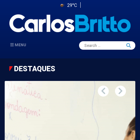
29°C
Search
MENU
Searc
for:
DESTAQUES