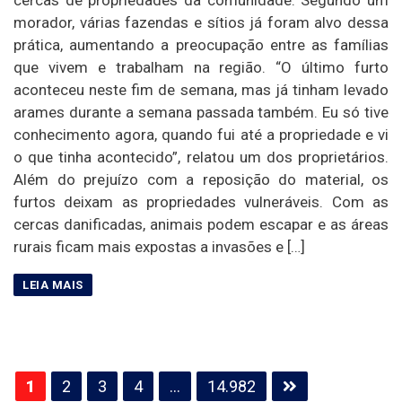
morador, várias fazendas e sítios já foram alvo dessa
prática, aumentando a preocupação entre as famílias
que vivem e trabalham na região. “O último furto
aconteceu neste fim de semana, mas já tinham levado
arames durante a semana passada também. Eu só tive
conhecimento agora, quando fui até a propriedade e vi
o que tinha acontecido”, relatou um dos proprietários.
Além do prejuízo com a reposição do material, os
furtos deixam as propriedades vulneráveis. Com as
cercas danificadas, animais podem escapar e as áreas
rurais ficam mais expostas a invasões e […]
Paginação
1
2
3
4
…
14.982