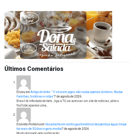
Últimos Comentários
Elizeu
em
Artigo do leitor: ” O vício em jogos não rouba apenas dinheiro. Rouba
Famílias, histórias e vidas”
7 de agosto de 2026
Brasil tá infestado de bets , liga a TV, vai acessar um site de notícias, abre o
YouTube aparece uma…
Eronildo Pinheiro
em
Vazamento em centro gastronômico desperdiça água limpa
há mais de 30 dias e gera revolta
7 de agosto de 2026
Muito obrigado pelo publicação.