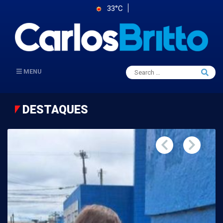
33°C
Search
MENU
Searc
for:
DESTAQUES