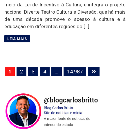
meio da Lei de Incentivo à Cultura, e integra o projeto
nacional Diverte Teatro Cultura e Diversão, que há mais
de uma década promove o acesso à cultura e à
educação em diferentes regiões do […]
Paginação
1
2
3
4
…
14.987
de
posts