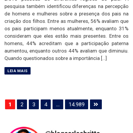
pesquisa também identificou diferenças na percepção
de homens e mulheres sobre a presença dos pais na
criação dos filhos. Entre as mulheres, 56% avaliam que
os pais participam menos atualmente, enquanto 31%
consideram que eles estão mais presentes. Entre os
homens, 44% acreditam que a participação paterna
aumentou, enquanto outros 44% avaliam que diminuiu.
Quando questionados sobre a importância […]
Paginação
1
2
3
4
…
14.989
de
posts