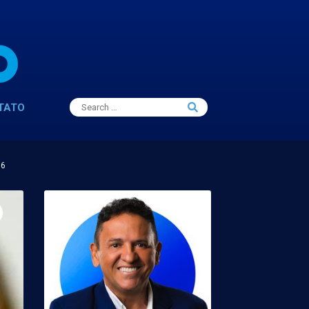
Search
TATO
Search
for:
16