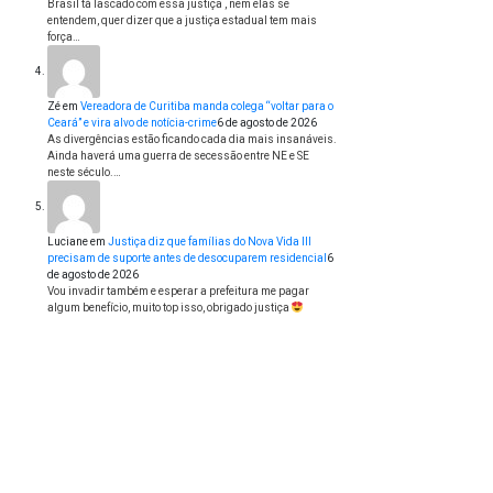
Brasil tá lascado com essa justiça , nem elas se
entendem, quer dizer que a justiça estadual tem mais
força…
Zé
em
Vereadora de Curitiba manda colega “voltar para o
Ceará” e vira alvo de notícia-crime
6 de agosto de 2026
As divergências estão ficando cada dia mais insanáveis.
Ainda haverá uma guerra de secessão entre NE e SE
neste século.…
Luciane
em
Justiça diz que famílias do Nova Vida III
precisam de suporte antes de desocuparem residencial
6
de agosto de 2026
Vou invadir também e esperar a prefeitura me pagar
algum benefício, muito top isso, obrigado justiça