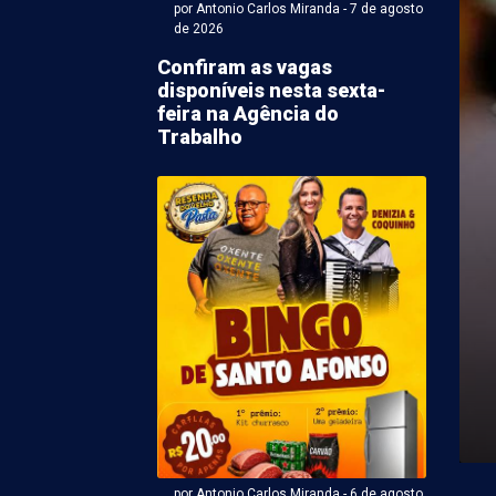
por Antonio Carlos Miranda - 7 de agosto
de 2026
Confiram as vagas
disponíveis nesta sexta-
feira na Agência do
Trabalho
Antonio Carlos Miranda - 07 de agosto 2026 às 06:31
ina deve ter mais um
 céu ensolarado e
de moderada
7) em Petrolina será mais um dia com a expectativa de
s nuvens. O nível ...
por Antonio Carlos Miranda - 6 de agosto