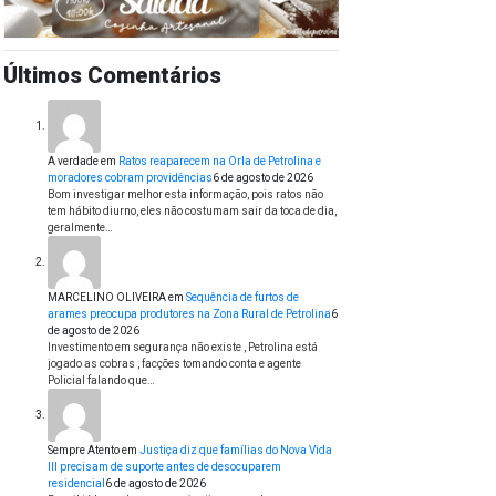
Últimos Comentários
A verdade
em
Ratos reaparecem na Orla de Petrolina e
moradores cobram providências
6 de agosto de 2026
Bom investigar melhor esta informação, pois ratos não
tem hábito diurno, eles não costumam sair da toca de dia,
geralmente…
MARCELINO OLIVEIRA
em
Sequência de furtos de
arames preocupa produtores na Zona Rural de Petrolina
6
de agosto de 2026
Investimento em segurança não existe , Petrolina está
jogado as cobras , facções tomando conta e agente
Policial falando que…
Sempre Atento
em
Justiça diz que famílias do Nova Vida
III precisam de suporte antes de desocuparem
residencial
6 de agosto de 2026