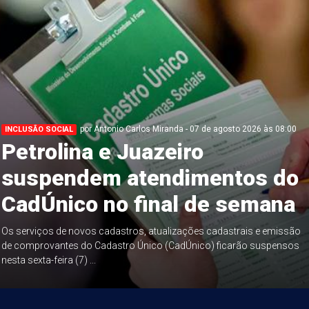
por Antonio Carlos Miranda - 07 de agosto 2026 às 08:00
INCLUSÃO SOCIAL
Petrolina e Juazeiro
suspendem atendimentos do
CadÚnico no final de semana
Os serviços de novos cadastros, atualizações cadastrais e emissão
de comprovantes do Cadastro Único (CadÚnico) ficarão suspensos
nesta sexta-feira (7) ...