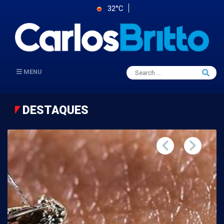
32°C
Search
MENU
Searc
for:
DESTAQUES