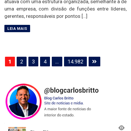
atuava com uma estrutura organizada, semelhante à de
uma empresa, com divisão de funções entre líderes,
gerentes, responsáveis por pontos […]
Paginação
1
2
3
4
…
14.982
de
posts