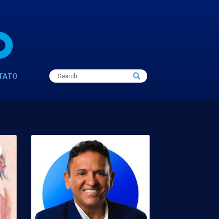
Search
TATO
Search
for: