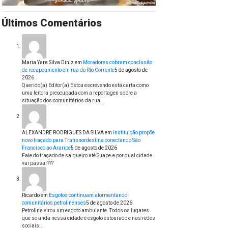
Últimos Comentários
Maria Yara Silva Diniz
em
Moradores cobram conclusão
de recapeamento em rua do Rio Corrente
5 de agosto de
2026
Querido(a) Editor(a) Estou escrevendo está carta como
uma leitora preocupada com a reportagen sobre a
situação dos comunitários da rua…
ALEXANDRE RODRIGUES DA SILVA
em
Instituição propõe
novo traçado para Transnordestina conectando São
Francisco ao Araripe
5 de agosto de 2026
Fale do traçado de salgueiro até Suape.e por qual cidade
vai passar???
Ricardo
em
Esgotos continuam atormentando
comunitários petrolinenses
5 de agosto de 2026
Petrolina virou um esgoto ambulante. Todos os lugares
que se anda nessa cidade é esgoto estourado e nas redes
sociais…