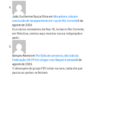
João Guilherme Souza Silva
em
Moradores cobram
conclusão de recapeamento em rua do Rio Corrente
5 de
agosto de 2026
Eu e vários moradores da Rua 18, no bairro Rio Corrente,
em Petrolina, viemos aqui mostrar nossa indignação e
pedir…
Sempre Atento
em
Por falta de consenso, decisão da
Federação UB-PP em coligar com Raquel é adiada
5 de
agosto de 2026
O desespero do grupo FBC estar na cara, cada dia que
passa as portas se fecham.