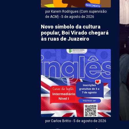
por Karem Rodrigues (Com supervisão
de ACM) - 5 de agosto de 2026
Novo símbolo da cultura
popular, Boi Virado chegará
às ruas de Juazeiro
r Karem Rodrigues (Com supervisão de ACM) - 05 de agosto
notificará
nsáveis por sucatas
reclamação em bairros
zeiro
ção da matéria sobre o acúmulo de sucatas nos
es e Alto da Aliança, em Juazeiro (BA), ...
por Carlos Britto - 5 de agosto de 2026