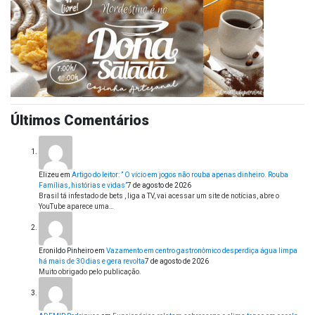
Últimos Comentários
Elizeu
em
Artigo do leitor: ” O vício em jogos não rouba apenas dinheiro. Rouba
Famílias, histórias e vidas”
7 de agosto de 2026
Brasil tá infestado de bets , liga a TV, vai acessar um site de notícias, abre o
YouTube aparece uma…
Eronildo Pinheiro
em
Vazamento em centro gastronômico desperdiça água limpa
há mais de 30 dias e gera revolta
7 de agosto de 2026
Muito obrigado pelo publicação.