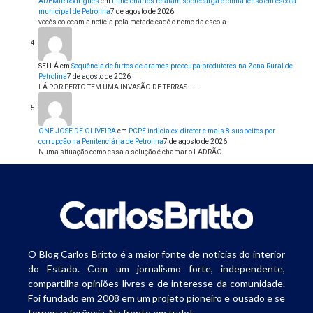
ADEMIR Rodrigues
em
Funcionários relatam sobrecarga e clima tenso em escola
municipal de Petrolina
7 de agosto de 2026
vocês colocam a notícia pela metade cadê o nome da escola
SEI LÁ
em
Sequência de furtos de arames preocupa produtores na Zona Rural de
Petrolina
7 de agosto de 2026
LÁ POR PERTO TEM UMA INVASÃO DE TERRAS......
ONE JOSE DE OLIVEIRA
em
PCPE indicia ex-diretor e mais 8 suspeitos por
corrupção na Penitenciária de Petrolina
7 de agosto de 2026
Numa situação como essa a solução é chamar o LADRÃO
O Blog Carlos Britto é a maior fonte de notícias do interior
do Estado. Com um jornalismo forte, independente,
compartilha opiniões livres e de interesse da comunidade.
Foi fundado em 2008 em um projeto pioneiro e ousado e se
tornou referência. Na frente em tudo!