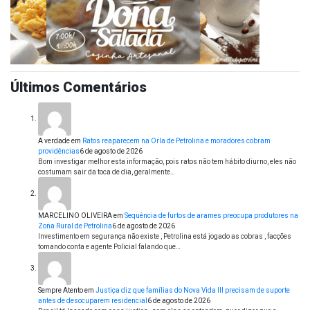
Últimos Comentários
A verdade
em
Ratos reaparecem na Orla de Petrolina e moradores cobram
providências
6 de agosto de 2026
Bom investigar melhor esta informação, pois ratos não tem hábito diurno, eles não
costumam sair da toca de dia, geralmente…
MARCELINO OLIVEIRA
em
Sequência de furtos de arames preocupa produtores na
Zona Rural de Petrolina
6 de agosto de 2026
Investimento em segurança não existe , Petrolina está jogado as cobras , facções
tomando conta e agente Policial falando que…
Sempre Atento
em
Justiça diz que famílias do Nova Vida III precisam de suporte
antes de desocuparem residencial
6 de agosto de 2026