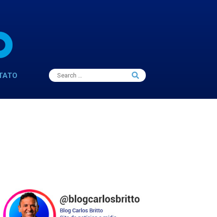
Search
TATO
Search
for: