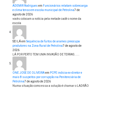
ADEMIR Rodrigues
em
Funcionários relatam sobrecarga
e clima tenso em escola municipal de Petrolina
7 de
agosto de 2026
vocês colocam a notícia pela metade cadê o nome da
escola
SEI LÁ
em
Sequência de furtos de arames preocupa
produtores na Zona Rural de Petrolina
7 de agosto de
2026
LÁ POR PERTO TEM UMA INVASÃO DE TERRAS......
ONE JOSE DE OLIVEIRA
em
PCPE indicia ex-diretor e
mais 8 suspeitos por corrupção na Penitenciária de
Petrolina
7 de agosto de 2026
Numa situação como essa a solução é chamar o LADRÃO