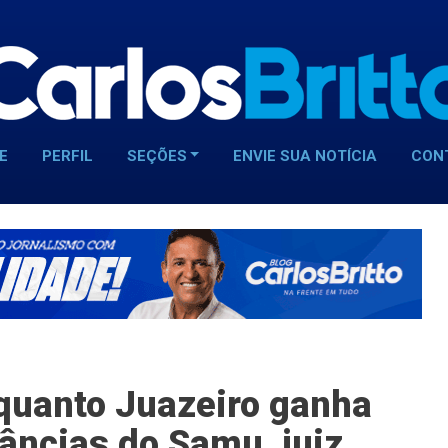
E
PERFIL
SEÇÕES
ENVIE SUA NOTÍCIA
CON
nquanto Juazeiro ganha
âncias do Samu, juiz