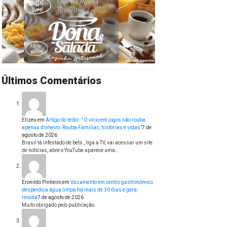
Últimos Comentários
Elizeu
em
Artigo do leitor: ” O vício em jogos não rouba
apenas dinheiro. Rouba Famílias, histórias e vidas”
7 de
agosto de 2026
Brasil tá infestado de bets , liga a TV, vai acessar um site
de notícias, abre o YouTube aparece uma…
Eronildo Pinheiro
em
Vazamento em centro gastronômico
desperdiça água limpa há mais de 30 dias e gera
revolta
7 de agosto de 2026
Muito obrigado pelo publicação.