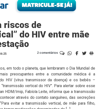
 riscos de
ical” do HIV entre mãe
estação
2 comentários
16:25
tos, em todo o planeta, que lembraram o Dia Mundial de
mais preocupantes entre a comunidade médica é a
do HIV (vírus transmissor da doença) e os bebês –
“transmissão vertical do HIV”. Para alertar sobre esse
lan HDM/Imip, Fabíola Leite, informa que a transmissão
acontecer através do contato sanguíneo, das secreções
Para evitar a transmissão vertical, de mãe para filho,