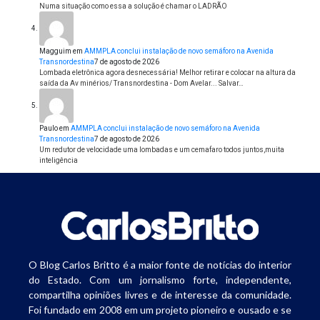
Numa situação como essa a solução é chamar o LADRÃO
Magguim
em
AMMPLA conclui instalação de novo semáforo na Avenida
Transnordestina
7 de agosto de 2026
Lombada eletrônica agora desnecessária! Melhor retirar e colocar na altura da
saída da Av minérios/ Transnordestina - Dom Avelar... Salvar…
Paulo
em
AMMPLA conclui instalação de novo semáforo na Avenida
Transnordestina
7 de agosto de 2026
Um redutor de velocidade uma lombadas e um cemafaro todos juntos,muita
inteligência
O Blog Carlos Britto é a maior fonte de notícias do interior
do Estado. Com um jornalismo forte, independente,
compartilha opiniões livres e de interesse da comunidade.
Foi fundado em 2008 em um projeto pioneiro e ousado e se