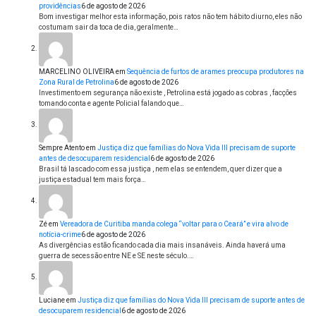
providências
6 de agosto de 2026
Bom investigar melhor esta informação, pois ratos não tem hábito diurno, eles não
costumam sair da toca de dia, geralmente…
MARCELINO OLIVEIRA
em
Sequência de furtos de arames preocupa produtores na
Zona Rural de Petrolina
6 de agosto de 2026
Investimento em segurança não existe , Petrolina está jogado as cobras , facções
tomando conta e agente Policial falando que…
Sempre Atento
em
Justiça diz que famílias do Nova Vida III precisam de suporte
antes de desocuparem residencial
6 de agosto de 2026
Brasil tá lascado com essa justiça , nem elas se entendem, quer dizer que a
justiça estadual tem mais força…
Zé
em
Vereadora de Curitiba manda colega “voltar para o Ceará” e vira alvo de
notícia-crime
6 de agosto de 2026
As divergências estão ficando cada dia mais insanáveis. Ainda haverá uma
guerra de secessão entre NE e SE neste século.…
Luciane
em
Justiça diz que famílias do Nova Vida III precisam de suporte antes de
desocuparem residencial
6 de agosto de 2026