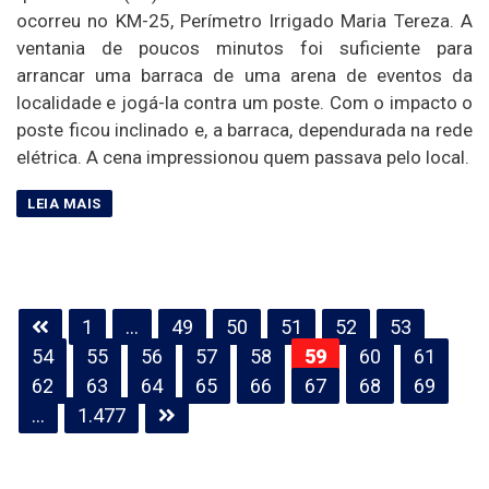
ocorreu no KM-25, Perímetro Irrigado Maria Tereza. A
ventania de poucos minutos foi suficiente para
arrancar uma barraca de uma arena de eventos da
localidade e jogá-la contra um poste. Com o impacto o
poste ficou inclinado e, a barraca, dependurada na rede
elétrica. A cena impressionou quem passava pelo local.
Paginação
1
…
49
50
51
52
53
de
54
55
56
57
58
59
60
61
posts
62
63
64
65
66
67
68
69
…
1.477