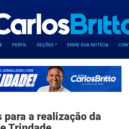
E
PERFIL
SEÇÕES
ENVIE SUA NOTÍCIA
CON
 para a realização da
de Trindade