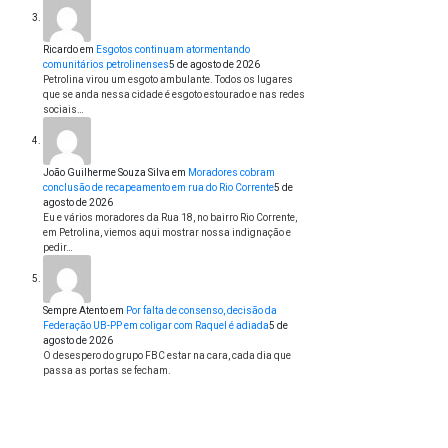
Ricardo
em
Esgotos continuam atormentando
comunitários petrolinenses
5 de agosto de 2026
Petrolina virou um esgoto ambulante. Todos os lugares
que se anda nessa cidade é esgoto estourado e nas redes
sociais…
João Guilherme Souza Silva
em
Moradores cobram
conclusão de recapeamento em rua do Rio Corrente
5 de
agosto de 2026
Eu e vários moradores da Rua 18, no bairro Rio Corrente,
em Petrolina, viemos aqui mostrar nossa indignação e
pedir…
Sempre Atento
em
Por falta de consenso, decisão da
Federação UB-PP em coligar com Raquel é adiada
5 de
agosto de 2026
O desespero do grupo FBC estar na cara, cada dia que
passa as portas se fecham.