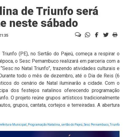
ina de Triunfo será
te neste sábado
21:35
 Triunfo (PE), no Sertão do Pajeú, começa a respirar o
a época, o Sesc Pernambuco realizará em parceria com a
 “Sesc no Natal Triunfo”, trazendo atividades culturais e
 Durante todo o mês de dezembro, até o Dia de Reis (6
ísticos do cenário de Natal iluminarão a cidade. Com o
cipa dos festejos natalinos oferecendo programação
unfo. O projeto reúne grupos artísticos tradicionalmente
utos, grupos, cantata, cortejos e terreiradas. A abertura
refeitura Municipal
,
Programação Natalina
,
sertão do Pajeú
,
Sesc Pernambuco
,
Triunfo