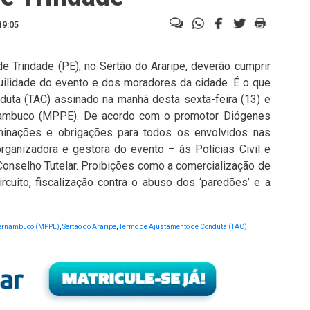
19:05
e Trindade (PE), no Sertão do Araripe, deverão cumprir
quilidade do evento e dos moradores da cidade. É o que
uta (TAC) assinado na manhã desta sexta-feira (13) e
rnambuco (MPPE). De acordo com o promotor Diógenes
minações e obrigações para todos os envolvidos nas
rganizadora e gestora do evento – às Polícias Civil e
 Conselho Tutelar. Proibições como a comercialização de
rcuito, fiscalização contra o abuso dos ‘paredões’ e a
 Pernambuco (MPPE)
,
Sertão do Araripe
,
Termo de Ajustamento de Conduta (TAC)
,