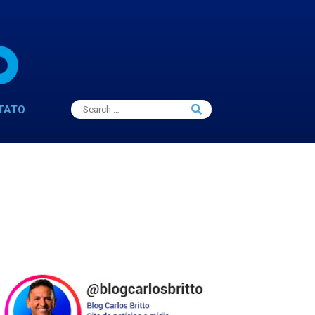
Search
TATO
Search
for: