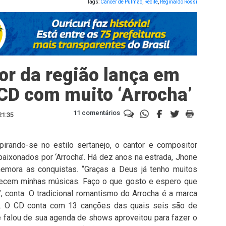
Tags:
Câncer de Pulmão
,
Recife
,
Reginaldo Rossi
or da região lança em
 CD com muito ‘Arrocha’
11 comentários
21:35
spirando-se no estilo sertanejo, o cantor e compositor
aixonados por ‘Arrocha’. Há dez anos na estrada, Jhone
memora as conquistas. “Graças a Deus já tenho muitos
ecem minhas músicas. Faço o que gosto e espero que
, conta. O tradicional romantismo do Arrocha é a marca
ê’. O CD conta com 13 canções das quais seis são de
le falou de sua agenda de shows aproveitou para fazer o