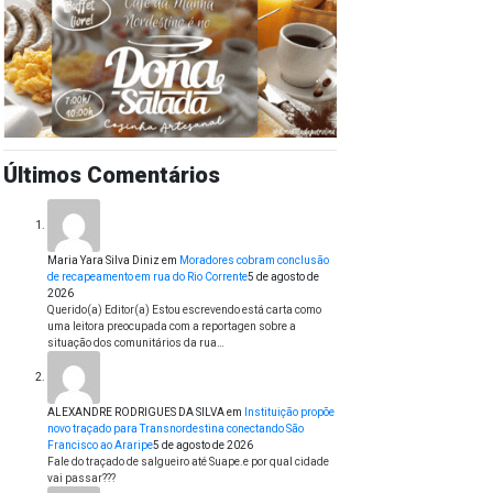
Últimos Comentários
Maria Yara Silva Diniz
em
Moradores cobram conclusão
de recapeamento em rua do Rio Corrente
5 de agosto de
2026
Querido(a) Editor(a) Estou escrevendo está carta como
uma leitora preocupada com a reportagen sobre a
situação dos comunitários da rua…
ALEXANDRE RODRIGUES DA SILVA
em
Instituição propõe
novo traçado para Transnordestina conectando São
Francisco ao Araripe
5 de agosto de 2026
Fale do traçado de salgueiro até Suape.e por qual cidade
vai passar???