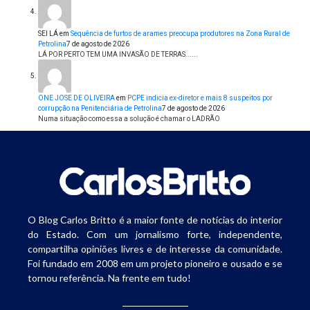
SEI LÁ
em
Sequência de furtos de arames preocupa produtores na Zona Rural de
Petrolina
7 de agosto de 2026
LÁ POR PERTO TEM UMA INVASÃO DE TERRAS......
ONE JOSE DE OLIVEIRA
em
PCPE indicia ex-diretor e mais 8 suspeitos por
corrupção na Penitenciária de Petrolina
7 de agosto de 2026
Numa situação como essa a solução é chamar o LADRÃO
O Blog Carlos Britto é a maior fonte de notícias do interior
do Estado. Com um jornalismo forte, independente,
compartilha opiniões livres e de interesse da comunidade.
Foi fundado em 2008 em um projeto pioneiro e ousado e se
tornou referência. Na frente em tudo!