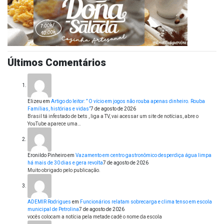
Últimos Comentários
Elizeu
em
Artigo do leitor: ” O vício em jogos não rouba apenas dinheiro. Rouba
Famílias, histórias e vidas”
7 de agosto de 2026
Brasil tá infestado de bets , liga a TV, vai acessar um site de notícias, abre o
YouTube aparece uma…
Eronildo Pinheiro
em
Vazamento em centro gastronômico desperdiça água limpa
há mais de 30 dias e gera revolta
7 de agosto de 2026
Muito obrigado pelo publicação.
ADEMIR Rodrigues
em
Funcionários relatam sobrecarga e clima tenso em escola
municipal de Petrolina
7 de agosto de 2026
vocês colocam a notícia pela metade cadê o nome da escola