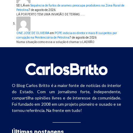
SEI LÁ
em
Sequência de furtos de arames preocupa produtores na Zona Rural de
Petrolina
7 de agosto de 2026
LÁ POR PERTO TEM UMA INVASÃO DE TERRAS......
ONE JOSE DE OLIVEIRA
em
PCPE indicia ex-diretor e mais 8 suspeitos por
corrupção na Penitenciária de Petrolina
7 de agosto de 2026
Numa situação como essa a solução é chamar o LADRÃO
O Blog Carlos Britto é a maior fonte de notícias do interior
do Estado. Com um jornalismo forte, independente,
compartilha opiniões livres e de interesse da comunidade.
Foi fundado em 2008 em um projeto pioneiro e ousado e se
tornou referência. Na frente em tudo!
Últimas postagens