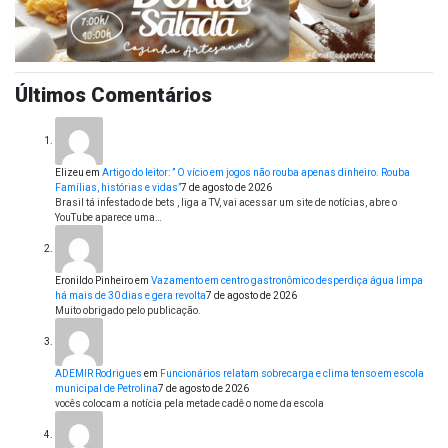
Últimos Comentários
Elizeu
em
Artigo do leitor: ” O vício em jogos não rouba apenas dinheiro. Rouba
Famílias, histórias e vidas”
7 de agosto de 2026
Brasil tá infestado de bets , liga a TV, vai acessar um site de notícias, abre o
YouTube aparece uma…
Eronildo Pinheiro
em
Vazamento em centro gastronômico desperdiça água limpa
há mais de 30 dias e gera revolta
7 de agosto de 2026
Muito obrigado pelo publicação.
ADEMIR Rodrigues
em
Funcionários relatam sobrecarga e clima tenso em escola
municipal de Petrolina
7 de agosto de 2026
vocês colocam a notícia pela metade cadê o nome da escola