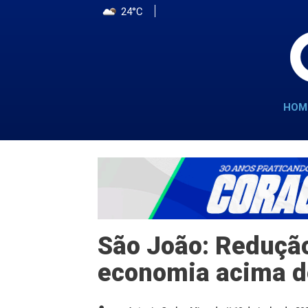
24°C
HOM
São João: Redução
economia acima d