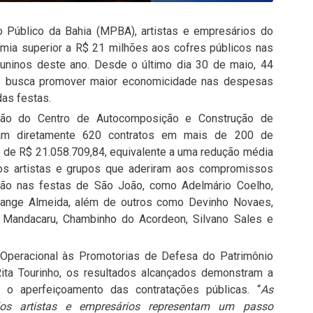
o Público da Bahia (MPBA), artistas e empresários do
omia superior a R$ 21 milhões aos cofres públicos nas
 juninos deste ano. Desde o último dia 30 de maio, 44
 que busca promover maior economicidade nas despesas
as festas.
ação do Centro de Autocomposição e Construção de
m diretamente 620 contratos em mais de 200 de
 de R$ 21.058.709,84, equivalente a uma redução média
os artistas e grupos que aderiram aos compromissos
ção nas festas de São João, como Adelmário Coelho,
ange Almeida, além de outros como Devinho Novaes,
 de Mandacaru, Chambinho do Acordeon, Silvano Sales e
Operacional às Promotorias de Defesa do Patrimônio
Rita Tourinho, os resultados alcançados demonstram a
ra o aperfeiçoamento das contratações públicas. “
As
elos artistas e empresários representam um passo