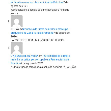
e clima tenso em escola municipal de Petrolina
7 de
agosto de 2026
vocês colocam a notícia pela metade cadê o nome da
escola
SEI LÁ
em
Sequência de furtos de arames preocupa
produtores na Zona Rural de Petrolina
7 de agosto de
2026
LÁ POR PERTO TEM UMA INVASÃO DE TERRAS......
ONE JOSE DE OLIVEIRA
em
PCPE indicia ex-diretor e
mais 8 suspeitos por corrupção na Penitenciária de
Petrolina
7 de agosto de 2026
Numa situação como essa a solução é chamar o LADRÃO