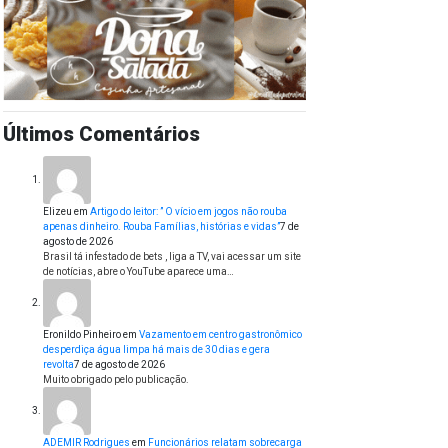
Últimos Comentários
Elizeu
em
Artigo do leitor: ” O vício em jogos não rouba
apenas dinheiro. Rouba Famílias, histórias e vidas”
7 de
agosto de 2026
Brasil tá infestado de bets , liga a TV, vai acessar um site
de notícias, abre o YouTube aparece uma…
Eronildo Pinheiro
em
Vazamento em centro gastronômico
desperdiça água limpa há mais de 30 dias e gera
revolta
7 de agosto de 2026
Muito obrigado pelo publicação.
ADEMIR Rodrigues
em
Funcionários relatam sobrecarga