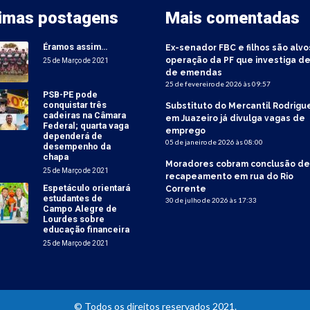
timas postagens
Mais comentadas
Éramos assim…
Ex-senador FBC e filhos são alvo
operação da PF que investiga de
25 de Março de 2021
de emendas
25 de fevereiro de 2026 às 09:57
PSB-PE pode
conquistar três
Substituto do Mercantil Rodrigu
cadeiras na Câmara
em Juazeiro já divulga vagas de
Federal; quarta vaga
emprego
dependerá de
05 de janeiro de 2026 às 08:00
desempenho da
chapa
Moradores cobram conclusão de
25 de Março de 2021
recapeamento em rua do Rio
Espetáculo orientará
Corrente
estudantes de
30 de julho de 2026 às 17:33
Campo Alegre de
Lourdes sobre
educação financeira
25 de Março de 2021
© Todos os direitos reservados 2021.