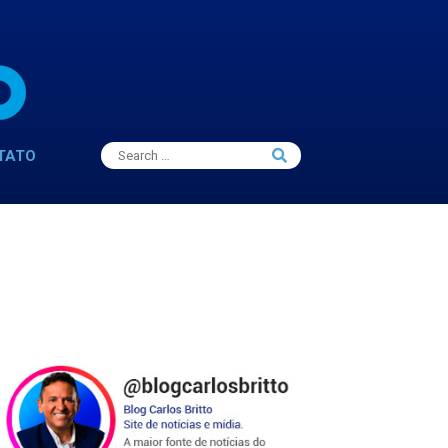
Search
TATO
Search
for: