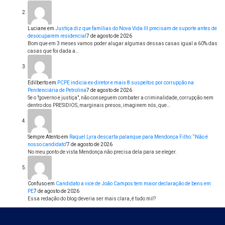
Luciane
em
Justiça diz que famílias do Nova Vida III precisam de suporte antes de
desocuparem residencial
7 de agosto de 2026
Bom que em 3 meses vamos poder alugar algumas dessas casas igual a 60% das
casas que foi dada a…
Edilberto
em
PCPE indicia ex-diretor e mais 8 suspeitos por corrupção na
Penitenciária de Petrolina
7 de agosto de 2026
Se o "governo e justiça", não conseguem combater a criminalidade, corrupção nem
dentro dos PRESIDIOS, marginais presos, imaginem nós, que…
Sempre Atento
em
Raquel Lyra descarta palanque para Mendonça Filho: “Não é
nosso candidato”
7 de agosto de 2026
No meu ponto de vista Mendonça não precisa dela para se eleger.
Confuso
em
Candidato a vice de João Campos tem maior declaração de bens em
PE
7 de agosto de 2026
Essa redação do blog deveria ser mais clara, é tudo mil?