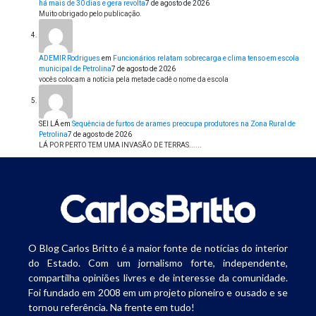
há mais de 30 dias e gera revolta
7 de agosto de 2026
Muito obrigado pelo publicação.
ADEMIR Rodrigues
em
Funcionários relatam sobrecarga e clima tenso em escola
municipal de Petrolina
7 de agosto de 2026
vocês colocam a notícia pela metade cadê o nome da escola
SEI LÁ
em
Sequência de furtos de arames preocupa produtores na Zona Rural de
Petrolina
7 de agosto de 2026
LÁ POR PERTO TEM UMA INVASÃO DE TERRAS......
O Blog Carlos Britto é a maior fonte de notícias do interior
do Estado. Com um jornalismo forte, independente,
compartilha opiniões livres e de interesse da comunidade.
Foi fundado em 2008 em um projeto pioneiro e ousado e se
tornou referência. Na frente em tudo!