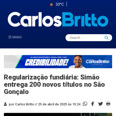
33°C
Search
MENU
Searc
for:
Regularização fundiária: Simão
entrega 200 novos títulos no São
Gonçalo
por Carlos Britto //
25 de abril de 2025 às 15:24