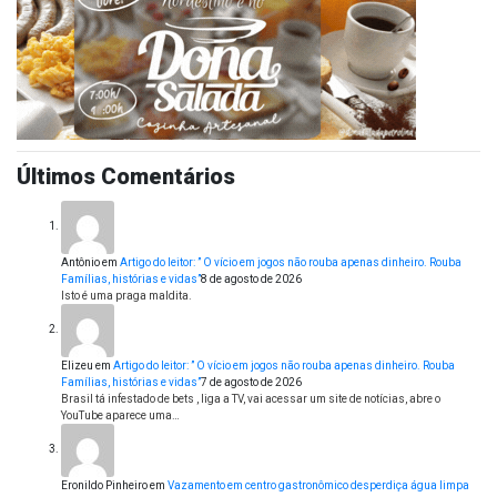
Últimos Comentários
Antônio
em
Artigo do leitor: ” O vício em jogos não rouba apenas dinheiro. Rouba
Famílias, histórias e vidas”
8 de agosto de 2026
Isto é uma praga maldita.
Elizeu
em
Artigo do leitor: ” O vício em jogos não rouba apenas dinheiro. Rouba
Famílias, histórias e vidas”
7 de agosto de 2026
Brasil tá infestado de bets , liga a TV, vai acessar um site de notícias, abre o
YouTube aparece uma…
Eronildo Pinheiro
em
Vazamento em centro gastronômico desperdiça água limpa