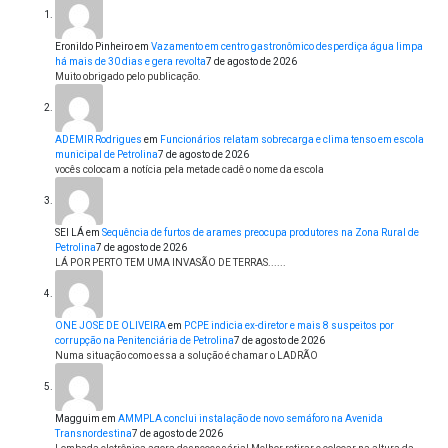
Eronildo Pinheiro
em
Vazamento em centro gastronômico desperdiça água limpa
há mais de 30 dias e gera revolta
7 de agosto de 2026
Muito obrigado pelo publicação.
ADEMIR Rodrigues
em
Funcionários relatam sobrecarga e clima tenso em escola
municipal de Petrolina
7 de agosto de 2026
vocês colocam a notícia pela metade cadê o nome da escola
SEI LÁ
em
Sequência de furtos de arames preocupa produtores na Zona Rural de
Petrolina
7 de agosto de 2026
LÁ POR PERTO TEM UMA INVASÃO DE TERRAS......
ONE JOSE DE OLIVEIRA
em
PCPE indicia ex-diretor e mais 8 suspeitos por
corrupção na Penitenciária de Petrolina
7 de agosto de 2026
Numa situação como essa a solução é chamar o LADRÃO
Magguim
em
AMMPLA conclui instalação de novo semáforo na Avenida
Transnordestina
7 de agosto de 2026