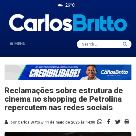
26°C
Search
MENU
Searc
for:
Reclamações sobre estrutura de
cinema no shopping de Petrolina
repercutem nas redes sociais
por Carlos Britto //
11 de maio de 2026 às 14:00