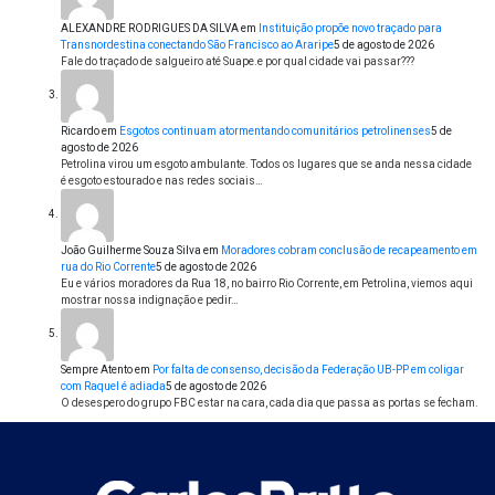
ALEXANDRE RODRIGUES DA SILVA
em
Instituição propõe novo traçado para
Transnordestina conectando São Francisco ao Araripe
5 de agosto de 2026
Fale do traçado de salgueiro até Suape.e por qual cidade vai passar???
Ricardo
em
Esgotos continuam atormentando comunitários petrolinenses
5 de
agosto de 2026
Petrolina virou um esgoto ambulante. Todos os lugares que se anda nessa cidade
é esgoto estourado e nas redes sociais…
João Guilherme Souza Silva
em
Moradores cobram conclusão de recapeamento em
rua do Rio Corrente
5 de agosto de 2026
Eu e vários moradores da Rua 18, no bairro Rio Corrente, em Petrolina, viemos aqui
mostrar nossa indignação e pedir…
Sempre Atento
em
Por falta de consenso, decisão da Federação UB-PP em coligar
com Raquel é adiada
5 de agosto de 2026
O desespero do grupo FBC estar na cara, cada dia que passa as portas se fecham.